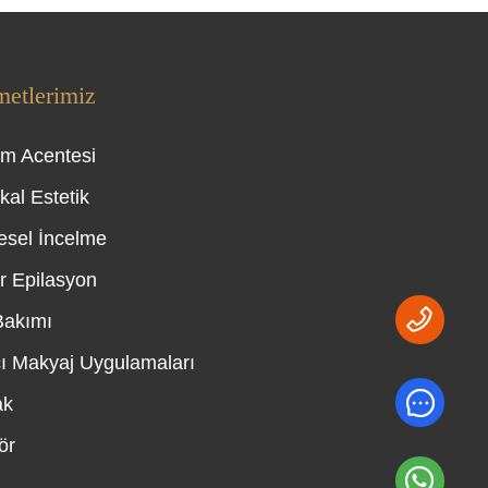
metlerimiz
zm Acentesi
kal Estetik
esel İncelme
r Epilasyon
 Bakımı
cı Makyaj Uygulamaları
ak
ör