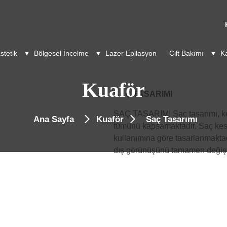
stetik
Bölgesel İncelme
Lazer Epilasyon
Cilt Bakımı
K
Kuaför
SAÇ TASARIMI
SAÇ TASARIMI Saç tasarımı, ke
Ana Sayfa
Kuaför
Saç Tasarımı
tümünü kapsamaktadır. Saç kesi
kullanımına göre tasarlanmaktad
dış görünüşünü tamamen değişt